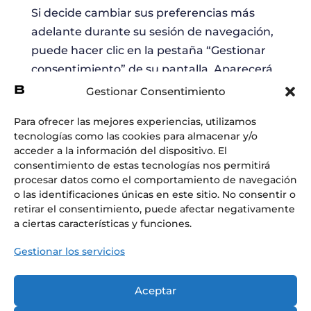
Si decide cambiar sus preferencias más
adelante durante su sesión de navegación,
puede hacer clic en la pestaña “Gestionar
consentimiento” de su pantalla. Aparecerá
de nuevo el aviso de consentimiento, que le
Gestionar Consentimiento
permitirá cambiar sus preferencias o retirar
Para ofrecer las mejores experiencias, utilizamos
su consentimiento por completo.Además,
tecnologías como las cookies para almacenar y/o
los distintos navegadores ofrecen
acceder a la información del dispositivo. El
diferentes métodos para bloquear y
consentimiento de estas tecnologías nos permitirá
procesar datos como el comportamiento de navegación
eliminar las cookies utilizadas por los sitios
o las identificaciones únicas en este sitio. No consentir o
web. Puede cambiar la configuración de su
retirar el consentimiento, puede afectar negativamente
navegador para bloquear o eliminar las
a ciertas características y funciones.
cookies. Para obtener más información
Gestionar los servicios
sobre cómo gestionar y eliminar las cookies,
visite wikipedia.org,
Aceptar
www.allaboutcookies.org.